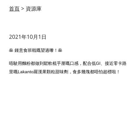
首頁
> 資源庫
2021年10月1日
🥞 鍾意食班戟嘅望過嚟！🥞
唔駛用麵粉都做到鬆軟梳乎厘嘅口感，配合低GI、接近零卡路
里嘅Lakanto羅漢果顆粒甜味劑，食多幾塊都唔怕超標啦！